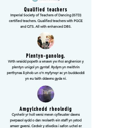
Qualified teachers
Imperial Society of Teachers of Dancing (ISTD)
certified teachers. Qualified teachers with PGCE
and QTS. All with enhanced DBS.
Plentyn-ganolog.
Wrth wraidd popeth a wnawn yw rhoi anghenion y
plentyn unigol yn gyntaf. Rydym yn meithrin
perthynas â phob un o’n myfyrwyr ac yn buddsoddi
yn eu taith ddawns gyda ni.
Amgylchedd rheoledig
Cynhelir yr holl wersi mewn cyfleuster dawns
pwrpasol sydd o dan reolaeth ein staff yn ystod
amser gwersi. Cedwir y stiwdios i safon uchel er