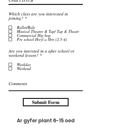
Which class are you interested in
R
joining?
*
e
q
Ballet/Bale
u
Musical Theatre & Tap/ Tap & Theatr
i
Commercial Hip hop
r
Pre school Hwyl a Sbri (2.5-4)
e
d
Are you intersted in a after school or
R
weekend lesson?
*
e
q
Weekday
u
Weekend
i
r
e
d
Submit Form
Ar gyfer plant 6-15 oed