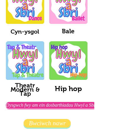
Bale
Cyn-ysgol
Theatr
Hip hop
Modern &
Tap
Dysgwch fwy am ein dosbarthiadau Hwyl a Sbri
Bwciwch nawr