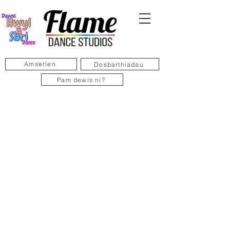
Amserlen
Dosbarthiadau
Pam dewis ni?