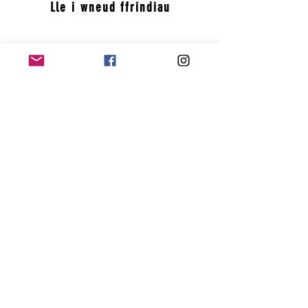
Lle i wneud ffrindiau
Yn cyfrannu at
ddatblygiad gwybyddol
Yn gwella cof
Yn magu hyder
Yn hyrwyddo
disgyblaeth