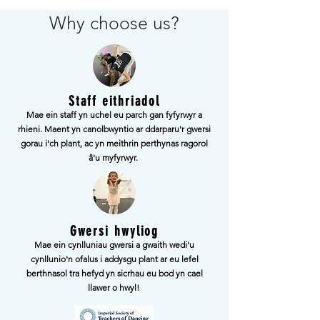
Why choose us?
Staff eithriadol
Mae ein staff yn uchel eu parch gan fyfyrwyr a
rhieni. Maent yn canolbwyntio
ar ddarparu'r gwersi
gorau i'ch plant, ac yn meithrin perthynas ragorol
â'u myfyrwyr.
Gwersi hwyliog
Mae ein cynlluniau gwersi a
gwaith wedi'u
cynllunio'n ofalus i addysgu plant ar eu lefel
berthnasol tra hefyd yn sicrhau eu bod yn cael
llawer o hwyl!