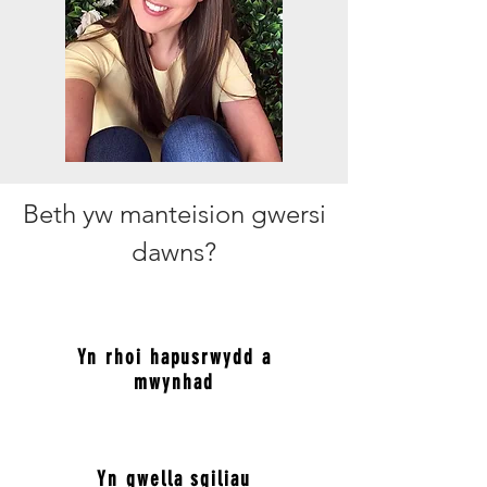
Beth yw manteision gwersi
dawns?
Yn rhoi hapusrwydd a
mwynhad
Yn gwella sgiliau