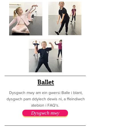
Ballet
Dysgwch mwy am ein gwersi Balle i blant,
dysgwch pam ddylech dewis ni, a ffeindiwch
atebion i FAQ's.
Dysgwch mwy